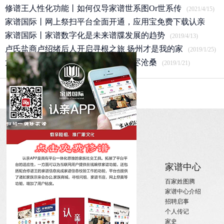
修谱王人性化功能丨如何仅导家谱世系图Or世系传
(2021/4/15)
家谱国际丨网上祭扫平台全面开通，应用宝免费下载认亲
APP
家谱国际丨家谱数字化是未来谱牒发展的趋势
(2020/3/25)
(2019/4/13)
卢氏盐商卢绍绪后人开启寻根之旅 扬州才是我的家
(2019/1/25)
太祖赵匡胤后裔｜肥东县赵氏宗祠历尽沧桑
(2019/1/21)
关于
家族新闻
家谱中心
关于国际家谱
姓氏新闻
百家姓图腾
关于我们
国内政策
家谱中心介绍
招聘启事
宗亲活动
招聘启事
实习机会
姓氏大事记
个人传记
微信订阅
寻亲咨询
家史