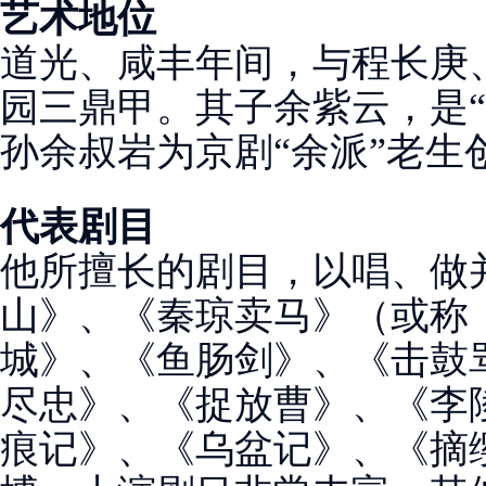
艺术地位
道光、咸丰年间，与程长庚
园三鼎甲。其子余紫云，是“
孙余叔岩为京剧“余派”老生
代表剧目
他所擅长的剧目，以唱、做
山》、《秦琼卖马》（或称
城》、《鱼肠剑》、《击鼓
尽忠》、《捉放曹》、《李
痕记》、《乌盆记》、《摘