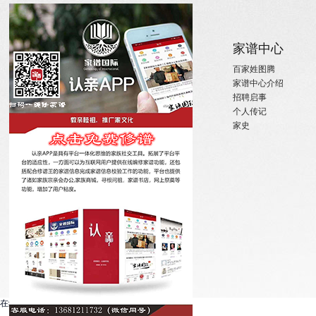
关于
家族新闻
家谱中心
关于国际家谱
姓氏新闻
百家姓图腾
关于我们
国内政策
家谱中心介绍
招聘启事
宗亲活动
招聘启事
实习机会
姓氏大事记
个人传记
微信订阅
寻亲咨询
家史
在线客服系统