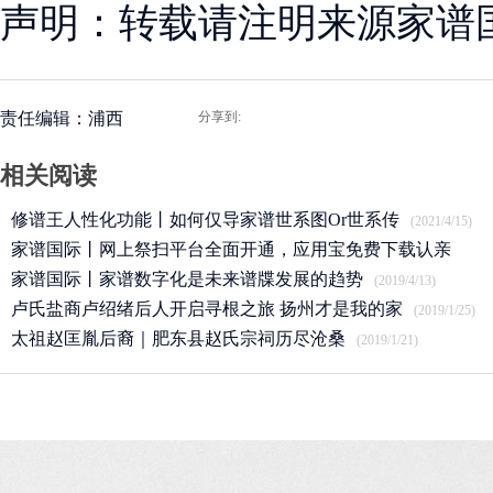
声明：转载请注明来源家谱
责任编辑：浦西
分享到:
相关阅读
修谱王人性化功能丨如何仅导家谱世系图Or世系传
(2021/4/15)
家谱国际丨网上祭扫平台全面开通，应用宝免费下载认亲
APP
家谱国际丨家谱数字化是未来谱牒发展的趋势
(2020/3/25)
(2019/4/13)
卢氏盐商卢绍绪后人开启寻根之旅 扬州才是我的家
(2019/1/25)
太祖赵匡胤后裔｜肥东县赵氏宗祠历尽沧桑
(2019/1/21)