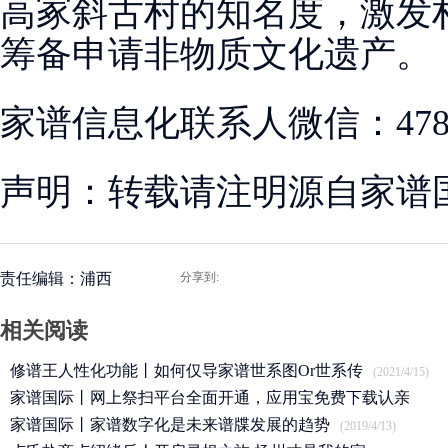
高冢斜古村的知名度，激发
筹备申请非物质文化遗产。
家谱信息化联系人微信：47883
声明：转载请注明源自家谱
责任编辑：浦西
分享到:
相关阅读
修谱王人性化功能丨如何仅导家谱世系图Or世系传
(2021/4/15)
家谱国际丨网上祭扫平台全面开通，应用宝免费下载认亲
APP
家谱国际丨家谱数字化是未来谱牒发展的趋势
(2020/3/25)
(2019/4/13)