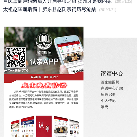
卢氏盐商卢绍绪后人开启寻根之旅 扬州才是我的家
(2019/1/25)
太祖赵匡胤后裔｜肥东县赵氏宗祠历尽沧桑
(2019/1/21)
关于
家族新闻
家谱中心
关于国际家谱
姓氏新闻
百家姓图腾
关于我们
国内政策
家谱中心介绍
招聘启事
宗亲活动
招聘启事
实习机会
姓氏大事记
个人传记
微信订阅
寻亲咨询
家史