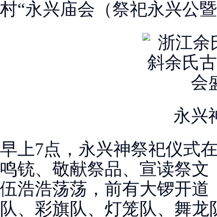
村“永兴庙会（祭祀永兴公
永兴
早上7点，永兴神祭祀仪式
鸣铳、敬献祭品、宣读祭文
伍浩浩荡荡，前有大锣开道
队、彩旗队、灯笼队、舞龙