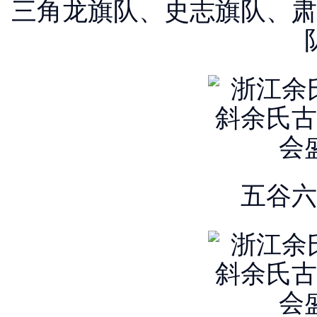
三角龙旗队、史志旗队、肃
五谷六