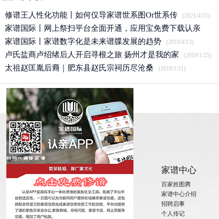
修谱王人性化功能丨如何仅导家谱世系图Or世系传
(2021/4/15)
家谱国际丨网上祭扫平台全面开通，应用宝免费下载认亲
APP
家谱国际丨家谱数字化是未来谱牒发展的趋势
(2020/3/25)
(2019/4/13)
卢氏盐商卢绍绪后人开启寻根之旅 扬州才是我的家
(2019/1/25)
太祖赵匡胤后裔｜肥东县赵氏宗祠历尽沧桑
(2019/1/21)
关于
家族新闻
家谱中心
关于国际家谱
姓氏新闻
百家姓图腾
关于我们
国内政策
家谱中心介绍
招聘启事
宗亲活动
招聘启事
实习机会
姓氏大事记
个人传记