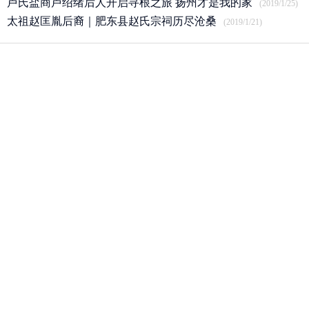
卢氏盐商卢绍绪后人开启寻根之旅 扬州才是我的家
(2019/1/25)
太祖赵匡胤后裔｜肥东县赵氏宗祠历尽沧桑
(2019/1/21)