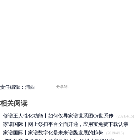
责任编辑：浦西
分享到:
相关阅读
修谱王人性化功能丨如何仅导家谱世系图Or世系传
(2021/4/15)
家谱国际丨网上祭扫平台全面开通，应用宝免费下载认亲
APP
家谱国际丨家谱数字化是未来谱牒发展的趋势
(2020/3/25)
(2019/4/13)