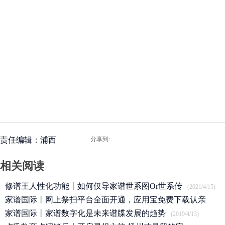
责任编辑：浦西
分享到:
相关阅读
修谱王人性化功能丨如何仅导家谱世系图Or世系传
(2021/4/15)
家谱国际丨网上祭扫平台全面开通，应用宝免费下载认亲
APP
家谱国际丨家谱数字化是未来谱牒发展的趋势
(2020/3/25)
(2019/4/13)