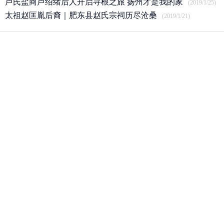
卢氏盐商卢绍绪后人开启寻根之旅 扬州才是我的家
(2019/1/25)
太祖赵匡胤后裔｜肥东县赵氏宗祠历尽沧桑
(2019/1/21)