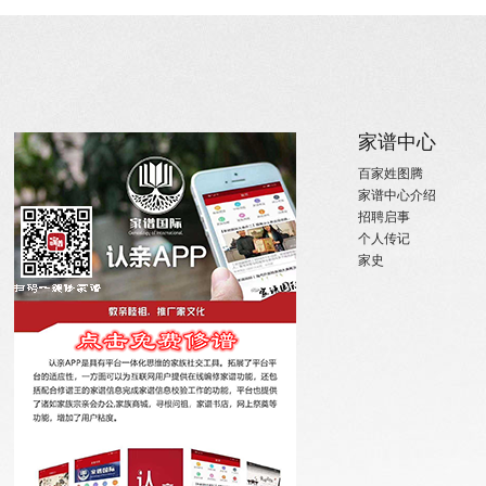
关于
家族新闻
家谱中心
关于国际家谱
姓氏新闻
百家姓图腾
关于我们
国内政策
家谱中心介绍
招聘启事
宗亲活动
招聘启事
实习机会
姓氏大事记
个人传记
微信订阅
寻亲咨询
家史