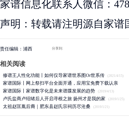
家谱信息化联系人微信：47883
声明：转载请注明源自家谱
责任编辑：浦西
分享到:
相关阅读
修谱王人性化功能丨如何仅导家谱世系图Or世系传
(2021/4/15)
家谱国际丨网上祭扫平台全面开通，应用宝免费下载认亲
APP
家谱国际丨家谱数字化是未来谱牒发展的趋势
(2020/3/25)
(2019/4/13)
卢氏盐商卢绍绪后人开启寻根之旅 扬州才是我的家
(2019/1/25)
太祖赵匡胤后裔｜肥东县赵氏宗祠历尽沧桑
(2019/1/21)