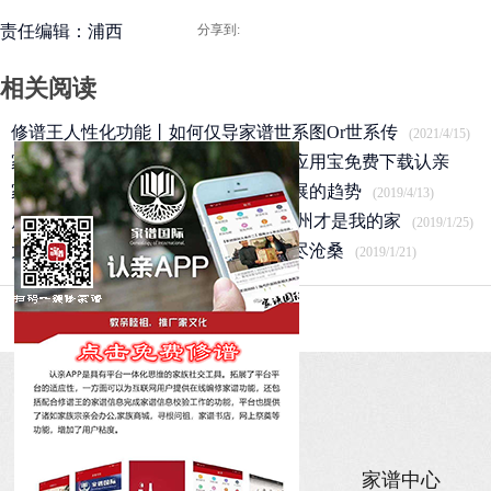
责任编辑：浦西
分享到:
相关阅读
修谱王人性化功能丨如何仅导家谱世系图Or世系传
(2021/4/15)
家谱国际丨网上祭扫平台全面开通，应用宝免费下载认亲
APP
家谱国际丨家谱数字化是未来谱牒发展的趋势
(2020/3/25)
(2019/4/13)
卢氏盐商卢绍绪后人开启寻根之旅 扬州才是我的家
(2019/1/25)
太祖赵匡胤后裔｜肥东县赵氏宗祠历尽沧桑
(2019/1/21)
关于
家族新闻
家谱中心