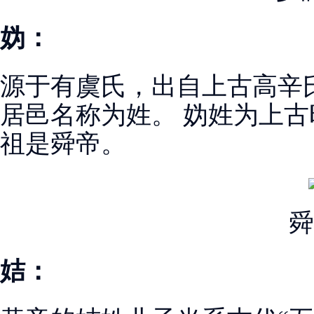
妫：
源于有虞氏，出自上古高辛
居邑名称为姓。 妫姓为上
祖是舜帝。
舜
姞：