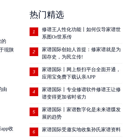
热门精选
修谱王人性化功能丨如何仅导家谱世
1
系图Or世系传
数的
家谱国际创始人首提：修家谱就是为
于现陕
2
国存史，为民立传!
家谱国际丨网上祭扫平台全面开通，
3
应用宝免费下载认亲APP
的由
家谱国际丨专业修谱软件修谱王让修
4
谱变得更加省时省力
家谱国际丨家谱数字化是未来谱牒发
5
展的趋势
pp收
家谱国际受邀实地收集孙氏家谱资料
6