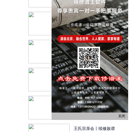
朱氏宗亲会：抚州津溪
朱氏十一修族谱
家谱国际：【慧子说】
中国姓氏文化起
朱氏宗亲会：宿松朱氏
家族修家谱庆典
家谱国际丨封氏家族续
修家谱庆典
关闭
王氏宗亲会丨续修族谱