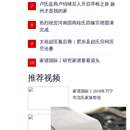
卢氏盐商卢绍绪后人开启寻根之旅 扬
7
州才是我的家
热烈祝贺河南固商桂氏四修宗谱圆满
8
完成
太祖赵匡胤后裔｜肥东县赵氏宗祠历
9
尽沧桑
家谱国际丨研究家谱要看源头
10
推荐视频
家谱国际丨2018年万宁
市沈氏家族祭祖
家谱国际丨为国存史，
为民立传丨家谱