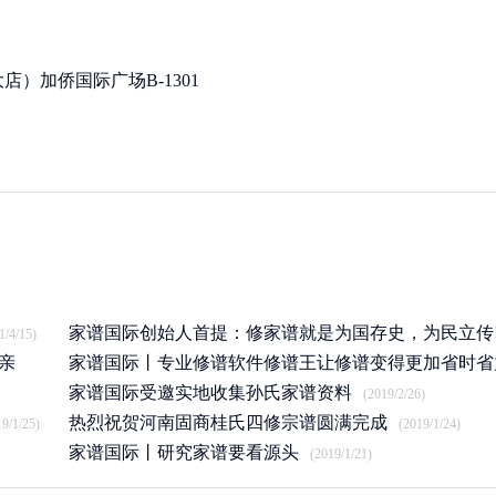
）加侨国际广场B-1301
家谱国际创始人首提：修家谱就是为国存史，为民立传
1/4/15)
亲
家谱国际丨专业修谱软件修谱王让修谱变得更加省时省
(2020/12/22)
家谱国际受邀实地收集孙氏家谱资料
(2019/7/17)
(2019/2/26)
热烈祝贺河南固商桂氏四修宗谱圆满完成
19/1/25)
(2019/1/24)
家谱国际丨研究家谱要看源头
(2019/1/21)