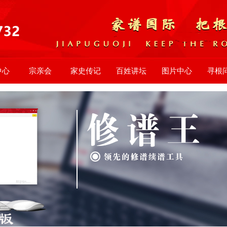
中心
宗亲会
家史传记
百姓讲坛
图片中心
寻根