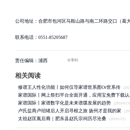
公司地址：合肥市包河区马鞍山路与南二环路交口（葛大店
联系电话：0551-85205687
责任编辑：浦西
分享到:
相关阅读
修谱王人性化功能丨如何仅导家谱世系图Or世系传
(202
家谱国际丨网上祭扫平台全面开通，应用宝免费下载认
APP
家谱国际丨家谱数字化是未来谱牒发展的趋势
(2020/3/25)
(2019/4/13)
卢氏盐商卢绍绪后人开启寻根之旅 扬州才是我的家
(20
太祖赵匡胤后裔｜肥东县赵氏宗祠历尽沧桑
(2019/1/21)