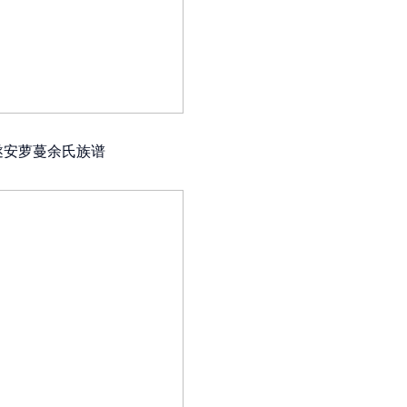
遂安萝蔓余氏族谱