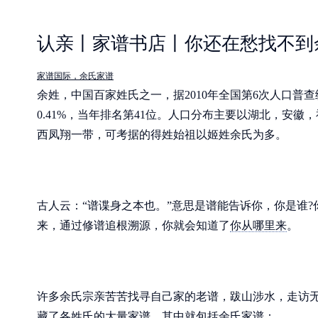
认亲丨家谱书店丨你还在愁找不到
家谱国际，余氏家谱
余姓，中国百家姓氏之一，据2010年全国第6次人口普
0.41%，当年排名第41位。人口分布主要以湖北，安
西凤翔一带，可考据的得姓始祖以姬姓余氏为多。
古人云：“谱谍身之本也。”意思是谱能告诉你，你是谁?
来，通过修谱追根溯源，你就会知道了
你从哪里来
。
许多余氏宗亲苦苦找寻自己家的老谱，跋山涉水，走访无
藏了各姓氏的大量家谱，其中就包括余氏家谱：