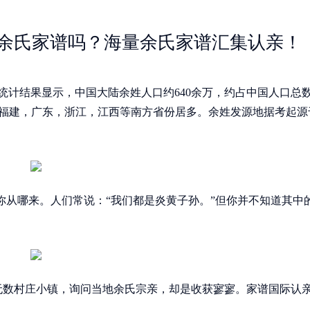
余氏家谱吗？海量余氏家谱汇集认亲！
查统计结果显示，中国大陆余姓人口约640余万，约占中国人口总
徽，福建，广东，浙江，江西等南方省份居多。余姓发源地据考起源
你从哪来。人们常说：“我们都是炎黄子孙。”但你并不知道其中
数村庄小镇，询问当地余氏宗亲，却是收获寥寥。家谱国际认亲a