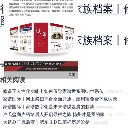
往期精彩：
认亲家族档案丨
图利
认亲家族档案丨
责任编辑：浦西
分享到:
关闭
相关阅读
修谱王人性化功能丨如何仅导家谱世系图Or世系传
(2021/4/15)
家谱国际丨网上祭扫平台全面开通，应用宝免费下载认亲
APP
家谱国际丨家谱数字化是未来谱牒发展的趋势
(2020/3/25)
(2019/4/13)
卢氏盐商卢绍绪后人开启寻根之旅 扬州才是我的家
(2019/1/25)
太祖赵匡胤后裔｜肥东县赵氏宗祠历尽沧桑
(2019/1/21)