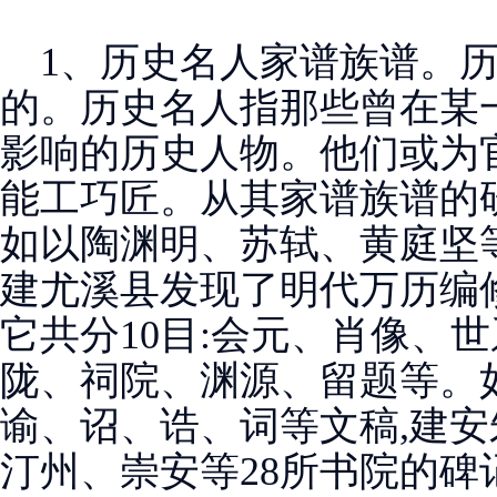
1、历史名人家谱族谱。历
的。历史名人指那些曾在某
影响的历史人物。他们或为官
能工巧匠。从其家谱族谱的
如以陶渊明、苏轼、黄庭坚等
建尤溪县发现了明代万历编
它共分10目:会元、肖像、
陇、祠院、渊源、留题等。如
谕、诏、诰、词等文稿,建安
汀州、崇安等28所书院的碑