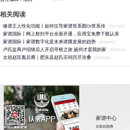
相关阅读
修谱王人性化功能丨如何仅导家谱世系图Or世系传
(2021/4/15)
家谱国际丨网上祭扫平台全面开通，应用宝免费下载认亲
APP
家谱国际丨家谱数字化是未来谱牒发展的趋势
(2020/3/25)
(2019/4/13)
卢氏盐商卢绍绪后人开启寻根之旅 扬州才是我的家
(2019/1/25)
太祖赵匡胤后裔｜肥东县赵氏宗祠历尽沧桑
(2019/1/21)
关于
家族新闻
家谱中心
关于国际家谱
姓氏新闻
百家姓图腾