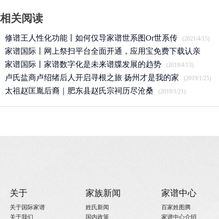
相关阅读
修谱王人性化功能丨如何仅导家谱世系图Or世系传
(2021/4/15)
家谱国际丨网上祭扫平台全面开通，应用宝免费下载认亲
APP
家谱国际丨家谱数字化是未来谱牒发展的趋势
(2020/3/25)
(2019/4/13)
卢氏盐商卢绍绪后人开启寻根之旅 扬州才是我的家
(2019/1/25)
太祖赵匡胤后裔｜肥东县赵氏宗祠历尽沧桑
(2019/1/21)
关于
家族新闻
家谱中心
关于国际家谱
姓氏新闻
百家姓图腾
关于我们
国内政策
家谱中心介绍