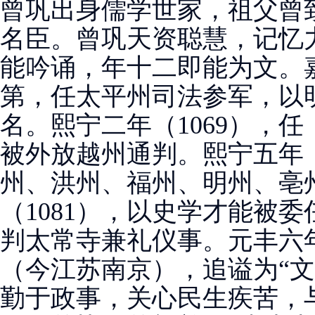
曾巩出身儒学世家，祖父曾
名臣。曾巩天资聪慧，记忆
能吟诵，年十二即能为文。嘉
第，任太平州司法参军，以
名。熙宁二年（1069），
被外放越州通判。熙宁五年（
州、洪州、福州、明州、亳
（1081），以史学才能被
判太常寺兼礼仪事。元丰六年
（今江苏南京），追谥为“文
勤于政事，关心民生疾苦，