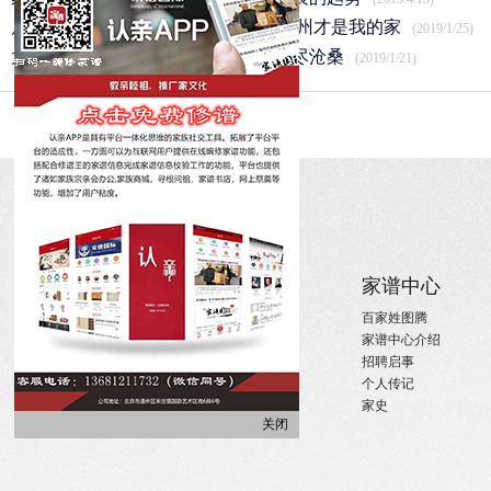
卢氏盐商卢绍绪后人开启寻根之旅 扬州才是我的家
(2019/1/25)
太祖赵匡胤后裔｜肥东县赵氏宗祠历尽沧桑
(2019/1/21)
关于
家族新闻
家谱中心
关于国际家谱
姓氏新闻
百家姓图腾
关于我们
国内政策
家谱中心介绍
招聘启事
宗亲活动
招聘启事
实习机会
姓氏大事记
个人传记
微信订阅
寻亲咨询
家史
关闭