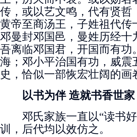
传，或以艺文鸣，代有贤哲
黄帝至商汤王，子姓祖代传
邓曼封邓国邑，曼姓历经十
吾离临邓国君，开国而有功
海；邓小平治国有功，威震
史，恰似一部恢宏壮阔的画
以书为伴 造就书香世家
邓氏家族一直以“读书好
训，后代均以效仿之。