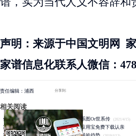
谱，实为当代人义不容辞和
声明：来源于中国文明网 
家谱信息化联系人微信：47883
责任编辑：浦西
分享到:
相关阅读
修谱王人性化功能丨如何仅导家谱世系图Or世系传
(2021/4/15)
家谱国际丨网上祭扫平台全面开通，应用宝免费下载认亲
APP
家谱国际丨家谱数字化是未来谱牒发展的趋势
(2020/3/25)
(2019/4/13)