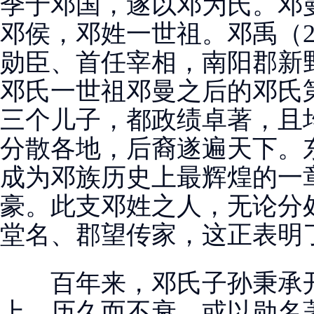
季于邓国，遂以邓为氏。邓
邓侯，邓姓一世祖。邓禹（2
勋臣、首任宰相，南阳郡新
邓氏一世祖邓曼之后的邓氏
三个儿子，都政绩卓著，且
分散各地，后裔遂遍天下。
成为邓族历史上最辉煌的一
豪。此支邓姓之人，无论分处
堂名、郡望传家，这正表明
百年来，邓氏子孙秉承开
上，历久而不衰。或以勋名