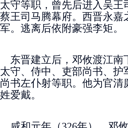
太守等职，曾先后进入吴王
蔡王司马腾幕府。西晋永嘉
军。逃离后依附豪强李矩。
东晋建立后，邓攸渡江南
太守、侍中、吏部尚书、护
尚书左仆射等职。他为官清
姓爱戴。
咸和元年（326年），邓