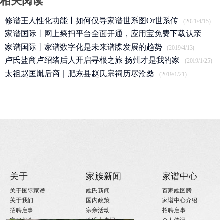
相关阅读
修谱王人性化功能丨如何仅导家谱世系图Or世系传
(2021/4/15)
家谱国际丨网上祭扫平台全面开通，应用宝免费下载认亲
APP
家谱国际丨家谱数字化是未来谱牒发展的趋势
(2020/3/25)
(2019/4/13)
卢氏盐商卢绍绪后人开启寻根之旅 扬州才是我的家
(2019/1/25)
太祖赵匡胤后裔｜肥东县赵氏宗祠历尽沧桑
(2019/1/21)
关于
家族新闻
家谱中心
关于国际家谱
姓氏新闻
百家姓图腾
关于我们
国内政策
家谱中心介绍
招聘启事
宗亲活动
招聘启事