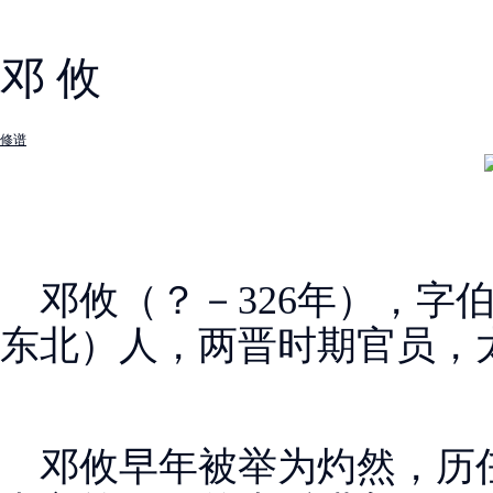
邓 攸
修谱
邓攸（？－326年），字
东北）人，两晋时期官员，
邓攸早年被举为灼然，历