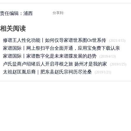
责任编辑：浦西
分享到:
相关阅读
修谱王人性化功能丨如何仅导家谱世系图Or世系传
(2021/4/15)
家谱国际丨网上祭扫平台全面开通，应用宝免费下载认亲
APP
家谱国际丨家谱数字化是未来谱牒发展的趋势
(2020/3/25)
(2019/4/13)
卢氏盐商卢绍绪后人开启寻根之旅 扬州才是我的家
(2019/1/25)
太祖赵匡胤后裔｜肥东县赵氏宗祠历尽沧桑
(2019/1/21)