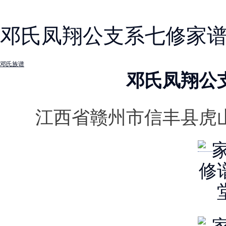
邓氏凤翔公支系七修家
邓氏族谱
邓氏凤翔公
江西省赣州市信丰县虎山