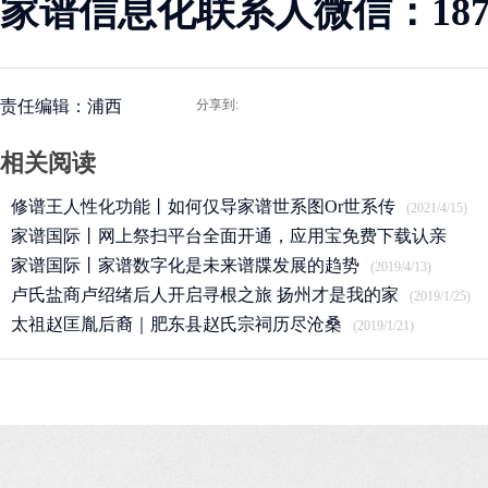
家谱信息化联系人微信：18715
责任编辑：浦西
分享到:
相关阅读
修谱王人性化功能丨如何仅导家谱世系图Or世系传
(2021/4/15)
家谱国际丨网上祭扫平台全面开通，应用宝免费下载认亲
APP
家谱国际丨家谱数字化是未来谱牒发展的趋势
(2020/3/25)
(2019/4/13)
卢氏盐商卢绍绪后人开启寻根之旅 扬州才是我的家
(2019/1/25)
太祖赵匡胤后裔｜肥东县赵氏宗祠历尽沧桑
(2019/1/21)