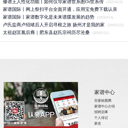
修谱王人性化功能丨如何仅导家谱世系图Or世系传
(2021/4/15)
家谱国际丨网上祭扫平台全面开通，应用宝免费下载认亲
APP
家谱国际丨家谱数字化是未来谱牒发展的趋势
(2020/3/25)
(2019/4/13)
卢氏盐商卢绍绪后人开启寻根之旅 扬州才是我的家
(2019/1/25)
太祖赵匡胤后裔｜肥东县赵氏宗祠历尽沧桑
(2019/1/21)
关于
家族新闻
家谱中心
关于国际家谱
姓氏新闻
百家姓图腾
关于我们
国内政策
家谱中心介绍
招聘启事
宗亲活动
招聘启事
实习机会
姓氏大事记
个人传记
微信订阅
寻亲咨询
家史