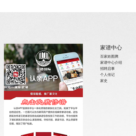
关于
家族新闻
家谱中心
关于国际家谱
姓氏新闻
百家姓图腾
关于我们
国内政策
家谱中心介绍
招聘启事
宗亲活动
招聘启事
实习机会
姓氏大事记
个人传记
微信订阅
寻亲咨询
家史