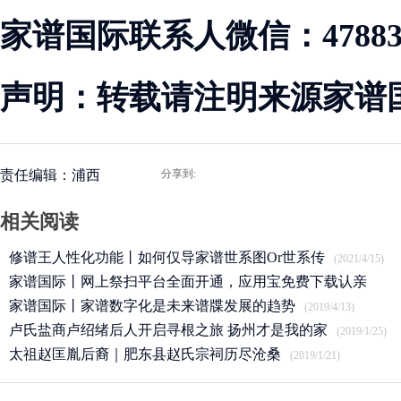
家谱国际联系人微信：478830
声明：转载请注明来源家谱
责任编辑：浦西
分享到:
相关阅读
修谱王人性化功能丨如何仅导家谱世系图Or世系传
(2021/4/15)
家谱国际丨网上祭扫平台全面开通，应用宝免费下载认亲
APP
家谱国际丨家谱数字化是未来谱牒发展的趋势
(2020/3/25)
(2019/4/13)
卢氏盐商卢绍绪后人开启寻根之旅 扬州才是我的家
(2019/1/25)
太祖赵匡胤后裔｜肥东县赵氏宗祠历尽沧桑
(2019/1/21)