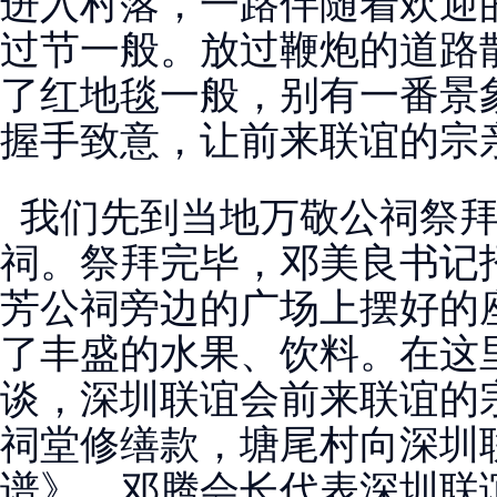
进入村落，一路伴随着欢迎
过节一般。放过鞭炮的道路
了红地毯一般，别有一番景
握手致意，让前来联谊的宗
我们先到当地万敬公祠祭拜
祠。祭拜完毕，邓美良书记
芳公祠旁边的广场上摆好的
了丰盛的水果、饮料。在这
谈，深圳联谊会前来联谊的宗
祠堂修缮款，塘尾村向深圳
谱》，邓腾会长代表深圳联