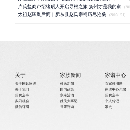
卢氏盐商卢绍绪后人开启寻根之旅 扬州才是我的家
(20
太祖赵匡胤后裔｜肥东县赵氏宗祠历尽沧桑
(2019/1/21)
关于
家族新闻
家谱中心
关于国际家谱
姓氏新闻
百家姓图腾
关于我们
国内政策
家谱中心介绍
招聘启事
宗亲活动
招聘启事
实习机会
姓氏大事记
个人传记
微信订阅
寻亲咨询
家史