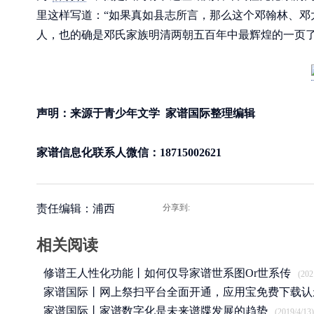
里这样写道：“如果真如县志所言，那么这个邓翰林、邓
人，也的确是邓氏家族明清两朝五百年中最辉煌的一页了
声明：来源于青少年文学 家谱国际整理编辑
家谱信息化联系人微信：18715002621
责任编辑：浦西
分享到:
相关阅读
修谱王人性化功能丨如何仅导家谱世系图Or世系传
(202
家谱国际丨网上祭扫平台全面开通，应用宝免费下载认
APP
家谱国际丨家谱数字化是未来谱牒发展的趋势
(2020/3/25)
(2019/4/13)