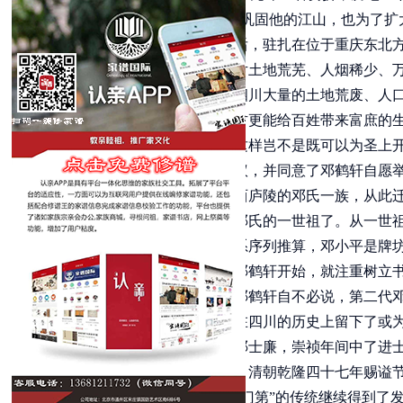
来……”这年春天，朱元璋为了巩固他的江山，也为了扩
时间内统一四川。邓鹤轩入川后，驻扎在位于重庆东北方
来是丰腴之地的四川，却是一片土地荒芜、人烟稀少、
安定之后，他便向皇帝建议：四川大量的土地荒废、人口
住，相信四川的沃土比别的地方更能给百姓带来富庶的
籍做官，带领百姓发展生产，这样岂不是既可以为圣上
朱元璋
采纳了邓鹤轩的建议，并同意了邓鹤轩自愿
就这样，本来是世代居住在江西庐陵的邓氏一族，从此
村这个地方。邓鹤轩算是牌坊邓氏的一世祖了。从一世
的历史。从《邓氏家谱》的世系序列推算，邓小平是牌
邓氏家族从他们的一世祖邓鹤轩开始，就注重树立书
皇帝立下过汗马功劳的第一代邓鹤轩自不必说，第二代
八代邓士廉、邓士昌……都曾在四川的历史上留下了或为
士就出了五六位。其中八世祖邓士廉，崇祯年间中了进
尚书晋大学士，后来以身殉国，清朝乾隆四十七年赐谥
到了清代，邓氏家族“书香门第”的传统继续得到了发扬