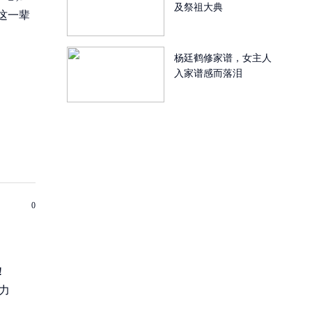
及祭祖大典
这一辈
杨廷鹤修家谱，女主人
入家谱感而落泪
0
!
力