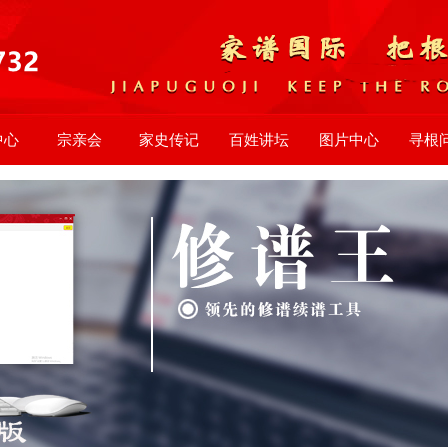
中心
宗亲会
家史传记
百姓讲坛
图片中心
寻根