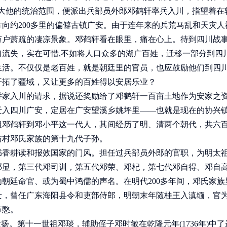
大他的统治范围，便派出兵部员外郎邓鹤轩率兵入川，指望着在
向约200多里的偏僻古镇广安。由于连年来的兵荒马乱和天灾人
万户萧疏的凄凉景象。邓鹤轩看在眼里，痛在心上。待到四川战
流失，实在可惜,不如将人口众多的湖广百姓，迁移一部分到四
生活。不仅仅是老百姓，就是朝廷里的官员，也应鼓励他们到四
开拓了疆域，又让更多的百姓得以安居乐业？
举家入川的请求，据说还奖励给了邓鹤轩一百亩土地作为安家之
迁入四川广安，定居在广安望溪乡姚坪里——也就是现在的协兴
祖邓鹤轩到邓小平这一代人，其间经历了明、清两个朝代，共六
坊村邓氏家族的第十九代子孙。
香耕读和报效国家的门风。担任过兵部员外郎的官职，为明太
邓显，第三代邓司训，第五代邓荣、邓杞，第七代邓自得、邓自
朝廷命官、或为蜀中鸿儒的声名。在明代200多年间，邓氏家族
士，曾任广东海阳县令和吏部侍郎，明朝末年随桂王入滇缅，官
节愍。
。第十一世祖邓琰，辅助侄子邓时敏在乾隆元年(1736年)中了