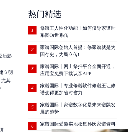
热门精选
修谱王人性化功能丨如何仅导家谱世
1
系图Or世系传
家谱国际创始人首提：修家谱就是为
2
国存史，为民立传!
经历影
家谱国际丨网上祭扫平台全面开通，
3
建立明
应用宝免费下载认亲APP
，尤其
家谱国际丨专业修谱软件修谱王让修
4
告
谱变得更加省时省力
家谱国际丨家谱数字化是未来谱牒发
5
展的趋势
家谱国际受邀实地收集孙氏家谱资料
6
进