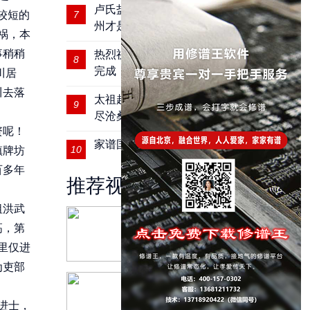
卢氏盐商卢绍绪后人开启寻根之旅 扬
较短的
7
州才是我的家
祸，本
事稍稍
热烈祝贺河南固商桂氏四修宗谱圆满
8
完成
川居
川去落
太祖赵匡胤后裔｜肥东县赵氏宗祠历
9
尽沧桑
资呢！
家谱国际丨研究家谱要看源头
10
镇牌坊
百多年
推荐视频
祖洪武
家谱国际丨2018年万宁
高，第
市沈氏家族祭祖
里仅进
为吏部
家谱国际丨为国存史，
为民立传丨家谱
进士，