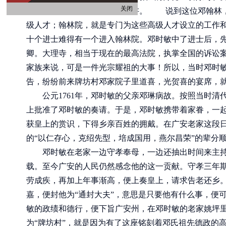
关闭
并进入翰林院，做了编修和侍讲。 说到这位邓翰林，
级人才；翰林院，就是专门为这些高级人才设立的工作
十个进士难得有一个进入翰林院。邓时敏中了进士后，先在
卿。大理寺，相当于现在的最高法院，执掌全国的诉讼
家族来说，可是一件光宗耀祖的大事！所以，当时邓时
告，纷纷前来牌坊村邓家院子里道喜，光贺喜的宴席，
公元1761年，邓时敏的父亲邓琳病故。按照当时清
上批准了邓时敏的奏请。于是，邓时敏携带着家眷，一
获皇上的赏识，下得乡亲百姓的拥戴。在广安老家这段
的“以仁存心，克绍先型，培成国用，燕尔昌荣”的辈分
邓时敏在老家一边守孝奉母，一边还抽出时间来主持
载。至今广安的人民仍然感念他的这一贡献。守孝三年
劳成疾，再加上年事渐高，便上奏皇上，请求告老还乡
嘉，便封他为“通封大夫”，意思是只要他有什么事，便
敏的政绩和德行，便下旨广安州，在邓时敏的老家姚坪里
为“
牌坊村
”，就是因为有了这座铭刻着邓氏祖先德政的高