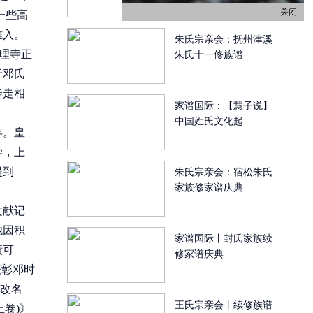
关闭
一些高
难入。
朱氏宗亲会：抚州津溪
大理寺正
朱氏十一修族谱
于邓氏
奔走相
家谱国际：【慧子说】
中国姓氏文化起
年。皇
学，上
提到
朱氏宗亲会：宿松朱氏
家族修家谱庆典
文献记
他因积
家谱国际丨封氏家族续
绩可
修家谱庆典
表彰邓时
里改名
王氏宗亲会丨续修族谱
卷)》