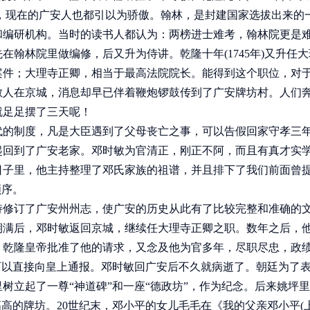
现在的广安人也都引以为骄傲。翰林，是封建国家选拔出来的
和编研机构。当时的读书人都认为：两榜进士难考，翰林院更是
翰林院里做编修，后又升为侍讲。乾隆十年(1745年)又升任
案件；大理寺正卿，相当于最高法院院长。能得到这个职位，对
敏人在京城，消息却早已伴着鞭炮锣鼓传到了广安牌坊村。人们
就足足摆了三天呢！
代的制度，凡是大臣遇到了父母丧亡之事，可以告假回家守孝三
起回到了广安老家。邓时敏为官清正，刚正不阿，而且有真才实
日子里，他主持整理了邓氏家族的祖谱，并且排下了我们前面曾
顺序。
修订了广安州州志，使广安的历史从此有了比较完整和准确的
期满后，邓时敏返回京城，继续任大理寺正卿之职。数年之后，
。乾隆皇帝批准了他的请求，又念及他为官多年，尽职尽忠，政
可以直接向皇上通报。邓时敏回广安后不久就病逝了。朝廷为了
树立起了一尊“神道碑”和一座“德政坊”，作为纪念。后来姚坪
高的牌坊。20世纪末，邓小平的女儿毛毛在《我的父亲邓小平(上