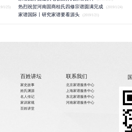
热烈祝贺河南固商桂氏四修宗谱圆满完成
19/1/25)
(2019/1/24)
家谱国际丨研究家谱要看源头
(2019/1/21)
百姓讲坛
联系我们
家史故事
北京家谱服务中心
姓氏渊源
上海家谱服务中心
名人传记
东北家谱服务中心
家训家规
河南家谱服务中心
百姓讲堂