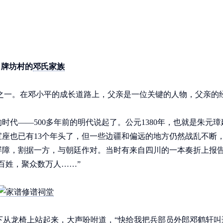
牌坊村的
邓氏家族
之一。在邓小平的成长道路上，父亲是一位关键的人物，父亲的
——500多年前的明代说起了。公元1380年，也就是朱元璋
座也已有13个年头了，但一些边疆和偏远的地方仍然战乱不断
屏障，割据一方，与朝廷作对。当时有来自四川的一本奏折上报
百姓，聚众数万人……”
下从龙椅上站起来，大声吩咐道，“快给我把兵部员外郎邓鹤轩叫