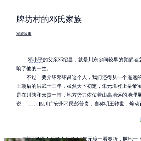
牌坊村的邓氏家族
家族故事
邓小平
的父亲邓绍昌，就是川东乡间较早的觉醒者
响了他的一生。
不过，要介绍邓绍昌这个人，我们还得从一个遥远的时代
王朝后的洪武十三年，虽然天下初定，朱元璋登上皇帝宝
是在川陕和云贵一带，地方势力依仗着山高地远的地理
说：“……四川广安州刁民彭普贵，自称明王转世，煽动
“这还了得！反了！反了！”朱元璋一看奏折，腾地一