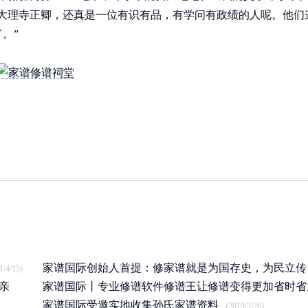
大理寺正卿，还真是一位有识有品，有学问有政绩的人呢。他们
。”
家谱国际创始人首提：修家谱就是为国存史，为民立传
1/4/15)
亲
家谱国际丨专业修谱软件修谱王让修谱变得更加省时省
(2020/12/22)
家谱国际受邀实地收集孙氏家谱资料
(2019/7/17)
(2019/2/26)