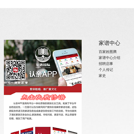
关于
家族新闻
家谱中心
关于国际家谱
姓氏新闻
百家姓图腾
关于我们
国内政策
家谱中心介绍
招聘启事
宗亲活动
招聘启事
实习机会
姓氏大事记
个人传记
微信订阅
寻亲咨询
家史