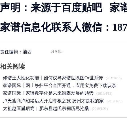
声明：来源于百度贴吧 家
家谱信息化联系人微信：18715
责任编辑：浦西
分享到:
相关阅读
修谱王人性化功能丨如何仅导家谱世系图Or世系传
(2021/4/15)
家谱国际丨网上祭扫平台全面开通，应用宝免费下载认亲
APP
家谱国际丨家谱数字化是未来谱牒发展的趋势
(2020/3/25)
(2019/4/13)
卢氏盐商卢绍绪后人开启寻根之旅 扬州才是我的家
(2019/1/25)
太祖赵匡胤后裔｜肥东县赵氏宗祠历尽沧桑
(2019/1/21)