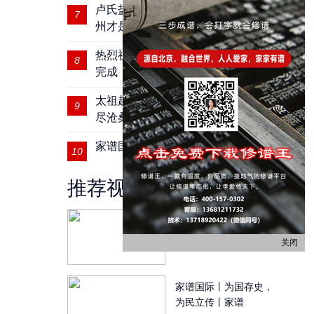
卢氏盐商卢绍绪后人开启寻根之旅 扬
7
州才是我的家
热烈祝贺河南固商桂氏四修宗谱圆满
8
完成
太祖赵匡胤后裔｜肥东县赵氏宗祠历
9
尽沧桑
家谱国际丨研究家谱要看源头
10
推荐视频
家谱国际丨2018年万宁
市沈氏家族祭祖
关闭
家谱国际丨为国存史，
为民立传丨家谱