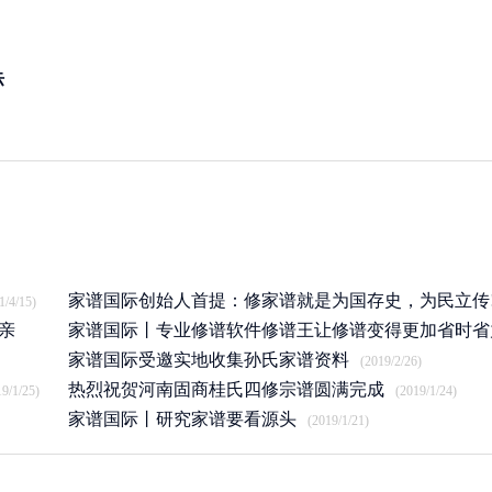
际
家谱国际创始人首提：修家谱就是为国存史，为民立传
1/4/15)
亲
家谱国际丨专业修谱软件修谱王让修谱变得更加省时省
(2020/12/22)
家谱国际受邀实地收集孙氏家谱资料
(2019/7/17)
(2019/2/26)
热烈祝贺河南固商桂氏四修宗谱圆满完成
19/1/25)
(2019/1/24)
家谱国际丨研究家谱要看源头
(2019/1/21)