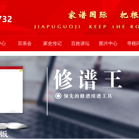
中心
宗亲会
家史传记
百姓讲坛
图片中心
寻根