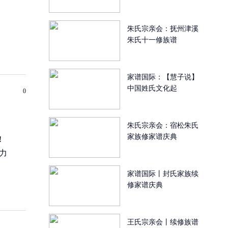
朱氏宗亲会：抚州津溪
朱氏十一修族谱
家谱国际：【慧子说】
中国姓氏文化起
0
朱氏宗亲会：宿松朱氏
家族修家谱庆典
!
力
家谱国际丨封氏家族续
修家谱庆典
王氏宗亲会丨续修族谱