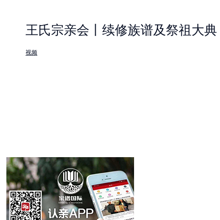
王氏宗亲会丨续修族谱及祭祖大典
视频