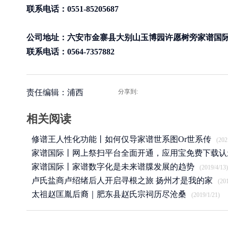
联系电话：0551-85205687
公司地址：六安市金寨县大别山玉博园许愿树旁家谱国
联系电话：0564-7357882
责任编辑：浦西
分享到:
相关阅读
修谱王人性化功能丨如何仅导家谱世系图Or世系传
(202
家谱国际丨网上祭扫平台全面开通，应用宝免费下载认
APP
家谱国际丨家谱数字化是未来谱牒发展的趋势
(2020/3/25)
(2019/4/13)
卢氏盐商卢绍绪后人开启寻根之旅 扬州才是我的家
(20
太祖赵匡胤后裔｜肥东县赵氏宗祠历尽沧桑
(2019/1/21)