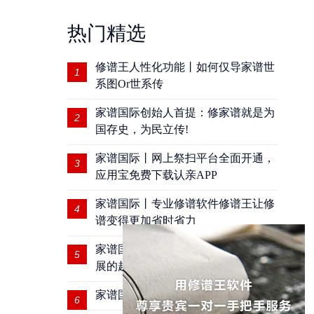
热门精选
修谱王人性化功能丨如何仅导家谱世
1
系图Or世系传
家谱国际创始人首提：修家谱就是为
2
国存史，为民立传!
家谱国际丨网上祭扫平台全面开通，
3
应用宝免费下载认亲APP
家谱国际丨专业修谱软件修谱王让修
4
谱变得更加省时省力
家谱国际丨家谱数字化是未来谱牒发
5
展的趋势
家谱国际受邀实地收集孙氏家谱资料
6