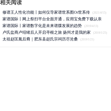
相关阅读
修谱王人性化功能丨如何仅导家谱世系图Or世系传
(2021/4/15)
家谱国际丨网上祭扫平台全面开通，应用宝免费下载认亲
APP
家谱国际丨家谱数字化是未来谱牒发展的趋势
(2020/3/25)
(2019/4/13)
卢氏盐商卢绍绪后人开启寻根之旅 扬州才是我的家
(2019/1/25)
太祖赵匡胤后裔｜肥东县赵氏宗祠历尽沧桑
(2019/1/21)