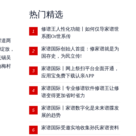
热门精选
修谱王人性化功能丨如何仅导家谱世
1
系图Or世系传
村道两
家谱国际创始人首提：修家谱就是为
花绽放，
2
国存史，为民立传!
无锡吴
地梅村
家谱国际丨网上祭扫平台全面开通，
3
应用宝免费下载认亲APP
家谱国际丨专业修谱软件修谱王让修
4
谱变得更加省时省力
家谱国际丨家谱数字化是未来谱牒发
5
展的趋势
家谱国际受邀实地收集孙氏家谱资料
6