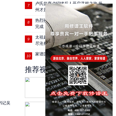
卢氏盐商卢绍绪后人开启寻根之旅 扬
7
州才是我的家
热烈祝贺河南固商桂氏四修宗谱圆满
8
完成
太祖赵匡胤后裔｜肥东县赵氏宗祠历
9
尽沧桑
家谱国际丨研究家谱要看源头
10
推荐视频
家谱国际丨2018年万宁
市沈氏家族祭祖
书记吴
家谱国际丨为国存史，
为民立传丨家谱