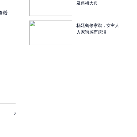
及祭祖大典
修谱
杨廷鹤修家谱，女主人
入家谱感而落泪
0