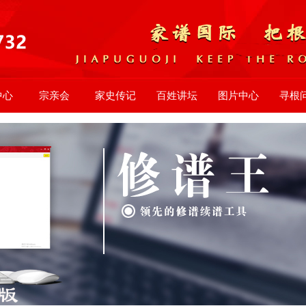
中心
宗亲会
家史传记
百姓讲坛
图片中心
寻根