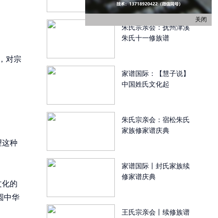
关闭
朱氏宗亲会：抚州津溪
朱氏十一修族谱
，对宗
家谱国际：【慧子说】
中国姓氏文化起
朱氏宗亲会：宿松朱氏
家族修家谱庆典
望这种
家谱国际丨封氏家族续
修家谱庆典
文化的
圆中华
王氏宗亲会丨续修族谱