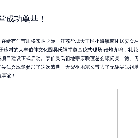
堂成功奠基！
，在新存佳节即将来临之际，江苏盐城大丰区小海镇南团居委会
于该村的大丰伯仲文化园吴氏祠堂奠基仪式现场.鞭炮齐鸣，礼
该项目建设正式启动。泰伯吴氏祖地宗亲联谊总会顾问吴士德、
任吴仁兴应邀参加了这次盛典。无锡祖地宗长带去了无锡吴氏祖
情厚谊！