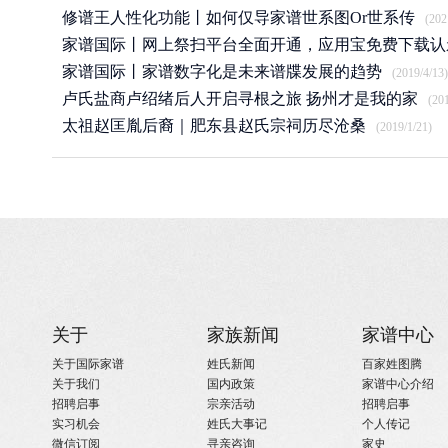
修谱王人性化功能丨如何仅导家谱世系图Or世系传
(202
家谱国际丨网上祭扫平台全面开通，应用宝免费下载认
APP
家谱国际丨家谱数字化是未来谱牒发展的趋势
(2020/3/25)
(2019/4/13)
卢氏盐商卢绍绪后人开启寻根之旅 扬州才是我的家
(20
太祖赵匡胤后裔｜肥东县赵氏宗祠历尽沧桑
(2019/1/21)
关于
家族新闻
家谱中心
关于国际家谱
姓氏新闻
百家姓图腾
关于我们
国内政策
家谱中心介绍
招聘启事
宗亲活动
招聘启事
实习机会
姓氏大事记
个人传记
微信订阅
寻亲咨询
家史