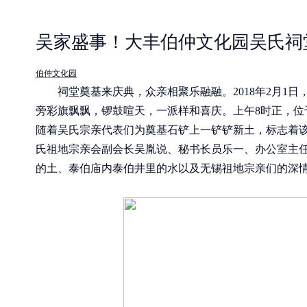
吴家盛事！大丰伯仲文化园吴氏祠
伯仲文化园
祠堂奠基来庆典，众亲相聚乐融融。2018年2月1日
旁彩旗飘飘，锣鼓喧天，一派样和喜庆。上午8时正，位
随着吴氏宗亲代表们为奠基石铲上一铲铲新土，标志着
氏祖地宗亲会副会长吴胤说、秘书长员乐一、办公室主
的土、泰伯庙内泰伯井里的水以及无锡祖地宗亲们的深