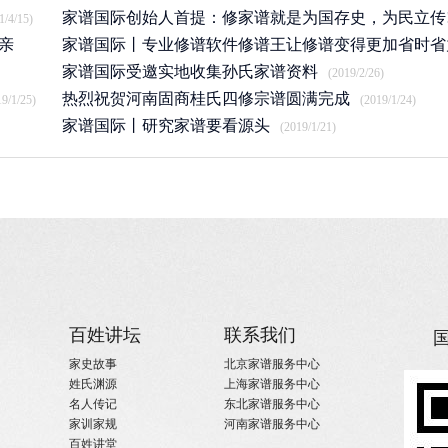
家谱国际创始人首提：修家谱就是为国存史，为民立传
1/4/15)
亲
家谱国际丨专业修谱软件修谱王让修谱变得更加省时省
(2020/12/22)
家谱国际受邀实地收集孙氏家谱资料
(2019/7/17)
(2019/2/26)
热烈祝贺河南固商桂氏四修宗谱圆满完成
19/1/25)
(2019/1/24)
家谱国际丨研究家谱要看源头
(2019/1/21)
百姓讲坛
联系我们
家史故事
北京家谱服务中心
姓氏渊源
上海家谱服务中心
名人传记
东北家谱服务中心
家训家规
河南家谱服务中心
百姓讲堂