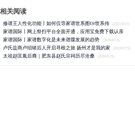
相关阅读
修谱王人性化功能丨如何仅导家谱世系图Or世系传
(2021/4/15)
家谱国际丨网上祭扫平台全面开通，应用宝免费下载认亲
APP
家谱国际丨家谱数字化是未来谱牒发展的趋势
(2020/3/25)
(2019/4/13)
卢氏盐商卢绍绪后人开启寻根之旅 扬州才是我的家
(2019/1/25)
太祖赵匡胤后裔｜肥东县赵氏宗祠历尽沧桑
(2019/1/21)