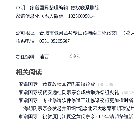
声明：家谱国际整理编辑 侵权联系删除
家谱信息化联系人微信：18256005014
公司地址：合肥市包河区马鞍山路与南二环路交口（葛大店
联系电话：0551-85205687
责任编辑：浦西
分享到:
相关阅读
家谱国际丨恭喜敦睦堂祝氏家谱竣成
(2020/5/8)
家谱国际祝贺安远杜氏宗亲会成功举办祭祖典礼
(2019/8/
家谱国际丨专业修谱软件修谱王让修谱变得更加省时省
上海胡氏宗亲会发起并组织“纪念北宋大教育家胡瑗逝世
(2019/7/17)
年”
家谱国际丨祝贺厦门江夏堂黄氏宗亲2019年清明祭祖
(2019/4/27)
举行！
(2019/4/13)