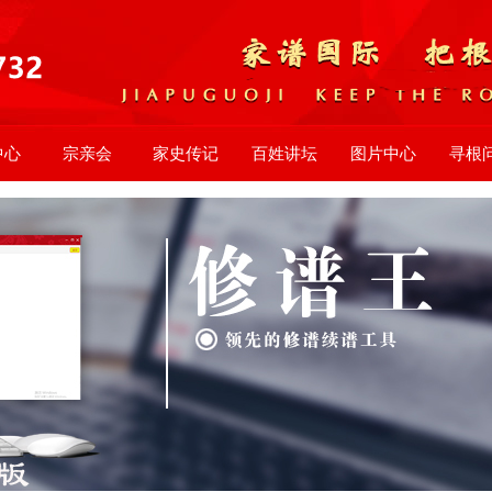
中心
宗亲会
家史传记
百姓讲坛
图片中心
寻根