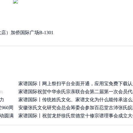
）加侨国际广场B-1301
家谱国际丨网上祭扫平台全面开通，应用宝免费下载认
APP
家谱国际祝贺中华余氏宗亲联合会第二届第一次会员代
8)
(2020/3/25)
力
圆满举
家谱国际丨传统姓氏文化、家谱文化为什么能传承这么
(2019/7/19)
960周
安徽张氏文化研究会总会筹委会参加百忍堂古沛张氏皖
(2019/6/21)
活动圆满
李集分
家谱国际丨祝贺龙舒徐氏世德堂十修宗谱理事会成立大
(2019/4/26)
召开
(2019/4/9)