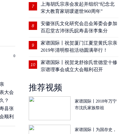
上海胡氏宗亲会发起并组织“纪念北
7
宋大教育家胡瑗逝世960周年”
安徽张氏文化研究会总会筹委会参加
8
百忍堂古沛张氏皖寿县张李集分
家谱国际丨祝贺厦门江夏堂黄氏宗亲
9
2019年清明祭祖活动圆满举行！
0
家谱国际丨祝贺龙舒徐氏世德堂十修
10
宗谱理事会成立大会顺利召开
亲
推荐视频
表大会
久？
家谱国际丨2018年万宁
市沈氏家族祭祖
寿县张
会顺利
家谱国际丨为国存史，