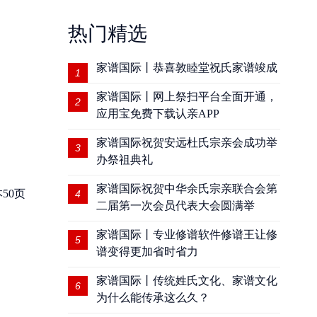
热门精选
家谱国际丨恭喜敦睦堂祝氏家谱竣成
1
家谱国际丨网上祭扫平台全面开通，
2
应用宝免费下载认亲APP
家谱国际祝贺安远杜氏宗亲会成功举
3
办祭祖典礼
家谱国际祝贺中华余氏宗亲联合会第
50页
4
二届第一次会员代表大会圆满举
家谱国际丨专业修谱软件修谱王让修
5
谱变得更加省时省力
家谱国际丨传统姓氏文化、家谱文化
6
为什么能传承这么久？