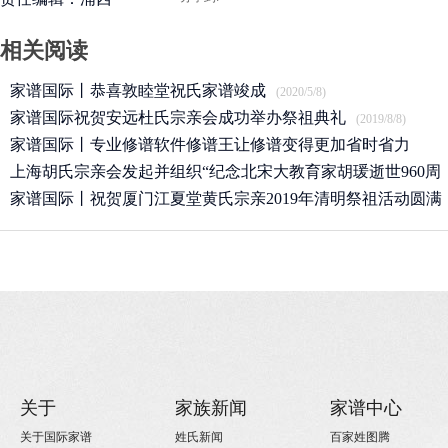
相关阅读
家谱国际丨恭喜敦睦堂祝氏家谱竣成
(2020/5/8)
家谱国际祝贺安远杜氏宗亲会成功举办祭祖典礼
(2019/8/8)
家谱国际丨专业修谱软件修谱王让修谱变得更加省时省力
上海胡氏宗亲会发起并组织“纪念北宋大教育家胡瑗逝世960周
(2019/7/17)
年”
家谱国际丨祝贺厦门江夏堂黄氏宗亲2019年清明祭祖活动圆满
(2019/4/27)
举行！
(2019/4/13)
关于
家族新闻
家谱中心
关于国际家谱
姓氏新闻
百家姓图腾