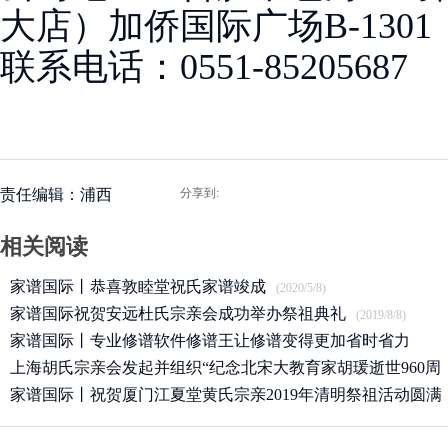
大店）加侨国际广场B-1301
联系电话：0551-85205687
责任编辑：浦西
分享到:
相关阅读
家谱国际丨恭喜敦睦堂祝氏家谱竣成
(2020/5/8)
家谱国际祝贺安远杜氏宗亲会成功举办祭祖典礼
(2019/8/8)
家谱国际丨专业修谱软件修谱王让修谱变得更加省时省力
上海胡氏宗亲会发起并组织“纪念北宋大教育家胡瑗逝世960周
(2019/7/17)
年”
家谱国际丨祝贺厦门江夏堂黄氏宗亲2019年清明祭祖活动圆满
(2019/4/27)
举行！
(2019/4/13)