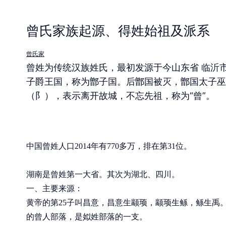
曾氏家族起源、得姓始祖及派系
曾氏家
曾姓为传统汉族姓氏，最初发源于今山东省 临沂
子爵王国，称为鄫子国。后鄫国被灭，鄫国太子巫
（阝），表示离开故城，不忘先祖，称为“曾”。
中国曾姓人口2014年有770多万，排在第31位。
湖南是曾姓第一大省。其次为湖北、四川。
一、主要来源：
黄帝的第25子叫昌意，昌意生颛顼，颛顼生鲧，鲧生禹
的曾人部落，是姒姓部落的一支。