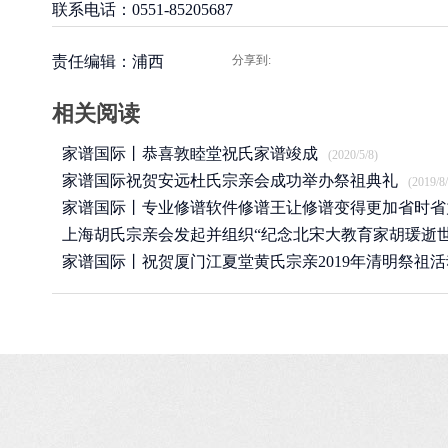
联系电话：0551-85205687
责任编辑：浦西
分享到:
相关阅读
家谱国际丨恭喜敦睦堂祝氏家谱竣成
(2020/5/8)
家谱国际祝贺安远杜氏宗亲会成功举办祭祖典礼
(2019/8/
家谱国际丨专业修谱软件修谱王让修谱变得更加省时省
上海胡氏宗亲会发起并组织“纪念北宋大教育家胡瑗逝世
(2019/7/17)
年”
家谱国际丨祝贺厦门江夏堂黄氏宗亲2019年清明祭祖
(2019/4/27)
举行！
(2019/4/13)