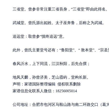
三省堂。曾参非常注重三省吾身，“三省堂”即由此得名
武城堂。曾氏源出姒姓。太子巫奔鲁，后称之为武城。
追远堂：取曾参“慎终追远”意。
此外，曾氏主要堂号还有：“鲁阳堂”、“ 敦本堂”、“宗圣堂
春风沂水，上下同流，江汉秋阳，后先合撰；
地凤天麟，孙曾济美，芝山霞屿，堂构长新。
声明：家谱国际整理编辑 侵权联系删除
家谱信息化联系人微信：18256005014
公司地址：合肥市包河区马鞍山路与南二环路交口（葛大店