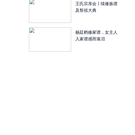
王氏宗亲会丨续修族谱
及祭祖大典
杨廷鹤修家谱，女主人
入家谱感而落泪