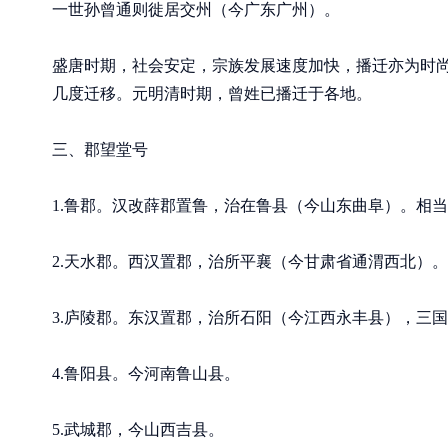
一世孙曾通则徙居交州（今广东广州）。
盛唐时期，社会安定，宗族发展速度加快，播迁亦为时
几度迁移。元明清时期，曾姓已播迁于各地。
三、郡望堂号
1.鲁郡。汉改薛郡置鲁，治在鲁县（今山东曲阜）。相
2.天水郡。西汉置郡，治所平襄（今甘肃省通渭西北）。
3.庐陵郡。东汉置郡，治所石阳（今江西永丰县），三
4.鲁阳县。今河南鲁山县。
5.武城郡，今山西吉县。