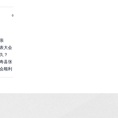
0
亲
表大会
久？
寿县张
会顺利