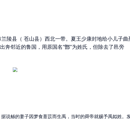
市兰陵县（ 苍山县）西北一带。夏王少康封地给小儿子曲
出奔邻近的鲁国，用原国名“鄫”为姓氏，但除去了邑旁
。据说鲧的妻子因梦食薏苡而生禹，当时的舜帝就赐予禹姒姓。