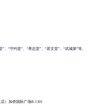
。
”、“守约堂”、“养志堂”、“若文堂”、“武城第”等。
）加侨国际广场B-1301