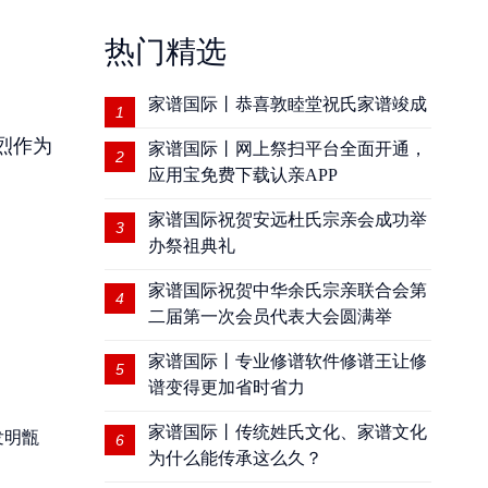
热门精选
家谱国际丨恭喜敦睦堂祝氏家谱竣成
1
烈作为
家谱国际丨网上祭扫平台全面开通，
2
应用宝免费下载认亲APP
家谱国际祝贺安远杜氏宗亲会成功举
3
办祭祖典礼
家谱国际祝贺中华余氏宗亲联合会第
4
二届第一次会员代表大会圆满举
家谱国际丨专业修谱软件修谱王让修
5
谱变得更加省时省力
家谱国际丨传统姓氏文化、家谱文化
发明甑
6
为什么能传承这么久？