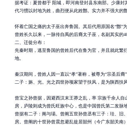
据考证：夏曾都于 阳城，即河南登封县东南部。少康封
代习惯以封地为姓，曲烈便从此姓鄫。实力并不强大的鄫
怀着亡国之痛的太子巫出奔鲁国。其后代用原国名“鄫”为
曾姓长久以来，一脉传自禹的后裔太子巫，名副其实的40
二、迁徙分布：
先秦时期，逃至鲁国的曾姓后代在鲁为官，并且就此繁
地。
秦汉期间，曾姓人因一直以“孝”著称，被尊为“宗圣后裔
二子：旃、光。光之四世孙顼家望于扶风，是为陕西扶风
曾宝之孙曾据，因避西汉末王莽之乱，率 宗族千余人自
房，庐陵则成为曾氏旺族中心，也是中国曾氏第二发脉
曾据有二子：阐与瑒。曾阐五世孙曾丞有三子：珪、旧、
房。曾阐的十世孙曾震忽避乱徙居韶州（今广东韶关南