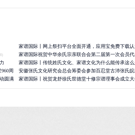
家谱国际丨网上祭扫平台全面开通，应用宝免费下载认
APP
家谱国际祝贺中华余氏宗亲联合会第二届第一次会员代
8)
(2020/3/25)
力
圆满举
家谱国际丨传统姓氏文化、家谱文化为什么能传承这么
(2019/7/19)
960周
安徽张氏文化研究会总会筹委会参加百忍堂古沛张氏皖
(2019/6/21)
活动圆满
李集分
家谱国际丨祝贺龙舒徐氏世德堂十修宗谱理事会成立大
(2019/4/26)
召开
(2019/4/9)