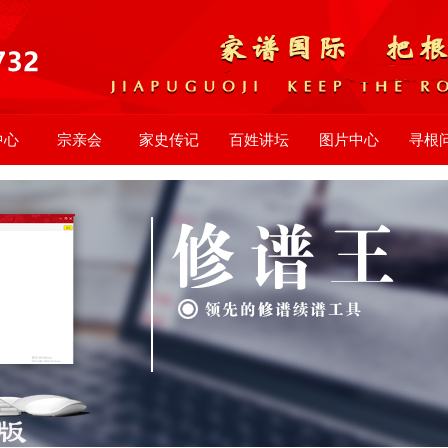
中心
宗亲会
家史传记
百姓讲坛
图片中心
寻根