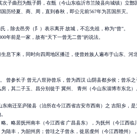
其次子曲烈为甑子爵，在甑（今山东临沂市兰陵县向城镇）立鄫
国历经夏、商、周，直到春秋，即公元前567年为莒国所灭。
氏，除去邑旁（阝）表示离开 故城，不忘先祖，称为“曾”。
00年前是一家，故有“天下一曾无二曾”的说法。
衍生息下来，同时向四周地区播迁，使曾姓族人遍布于山东、河
”。 曾参长子 曾元八世孙曾乐，曾为西汉 山阴县都乡侯；曾乐之
房，其二子玉、昌分别徙于 冀州、 青州（今山东淄博市东北）
山东南迁至庐陵县（治所在今江西省吉安市西南）之 吉阳乡，是
地。
略。略居抚州南丰（今江西省 广昌县东），为抚州（今江西临
）为陆丰，为韶州房；曾珪之子曾永，徙居虔州（今江西赣州）