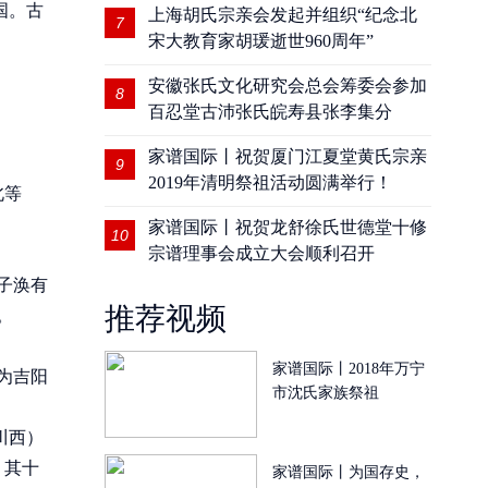
国。古
上海胡氏宗亲会发起并组织“纪念北
7
宋大教育家胡瑗逝世960周年”
安徽张氏文化研究会总会筹委会参加
8
百忍堂古沛张氏皖寿县张李集分
家谱国际丨祝贺厦门江夏堂黄氏宗亲
9
2019年清明祭祖活动圆满举行！
北等
家谱国际丨祝贺龙舒徐氏世德堂十修
10
宗谱理事会成立大会顺利召开
子涣有
推荐视频
。
家谱国际丨2018年万宁
为吉阳
市沈氏家族祭祖
川西）
，其十
家谱国际丨为国存史，