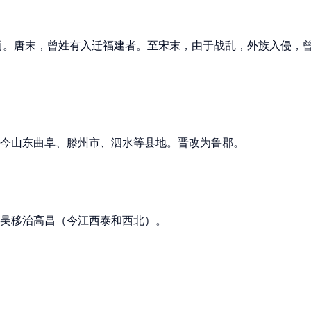
尚。唐末，曾姓有入迁福建者。至宋末，由于战乱，外族入侵，
当今山东曲阜、滕州市、泗水等县地。晋改为鲁郡。
国吴移治高昌（今江西泰和西北）。