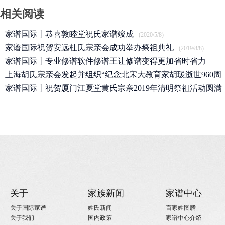
相关阅读
家谱国际丨恭喜敦睦堂祝氏家谱竣成
(2020/5/8)
家谱国际祝贺安远杜氏宗亲会成功举办祭祖典礼
(2019/8/8)
家谱国际丨专业修谱软件修谱王让修谱变得更加省时省力
上海胡氏宗亲会发起并组织“纪念北宋大教育家胡瑗逝世960周
(2019/7/17)
年”
家谱国际丨祝贺厦门江夏堂黄氏宗亲2019年清明祭祖活动圆满
(2019/4/27)
举行！
(2019/4/13)
关于
家族新闻
家谱中心
关于国际家谱
姓氏新闻
百家姓图腾
关于我们
国内政策
家谱中心介绍