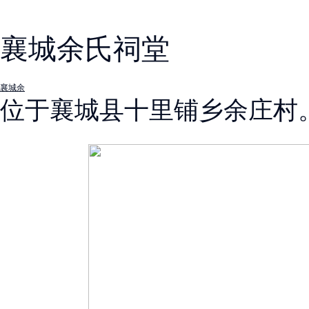
襄城余氏祠堂
襄城余
位于襄城县十里铺乡余庄村