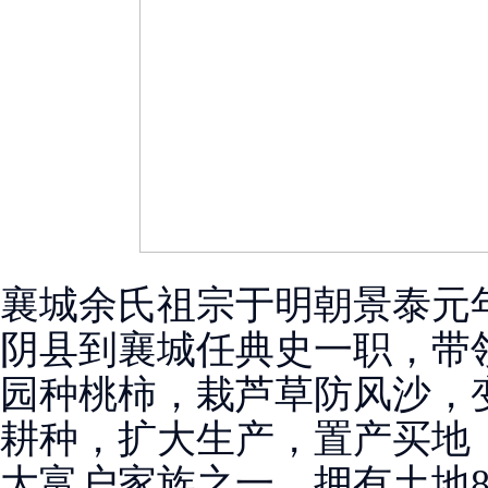
襄城余氏祖宗于明朝景泰元年(
阴县到襄城任典史一职，带
园种桃柿，栽芦草防风沙，
耕种，扩大生产，置产买地
大富户家族之一，拥有土地8