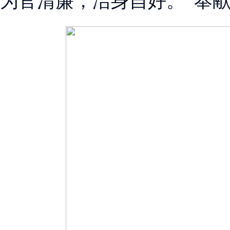
为官清廉，洁身自好。 奉