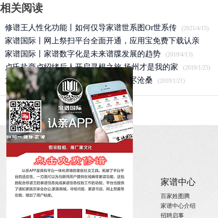
相关阅读
修谱王人性化功能丨如何仅导家谱世系图Or世系传
(2021/4/15)
家谱国际丨网上祭扫平台全面开通，应用宝免费下载认亲
APP
家谱国际丨家谱数字化是未来谱牒发展的趋势
(2020/3/25)
(2019/4/13)
卢氏盐商卢绍绪后人开启寻根之旅 扬州才是我的家
(2019/1/25)
太祖赵匡胤后裔｜肥东县赵氏宗祠历尽沧桑
(2019/1/21)
关于
家族新闻
家谱中心
关于国际家谱
姓氏新闻
百家姓图腾
关于我们
国内政策
家谱中心介绍
招聘启事
宗亲活动
招聘启事