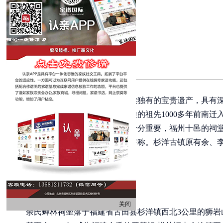
祠堂文化源远流长，是中华民族独有的宝贵遗产，具有
隶属福州十邑，十邑中许多族姓的祖先1000多年前南
系，族谱和祠堂的修建就显得十分重要，福州十邑的祠
族祠堂文化传承在十邑中可以著称。杉洋古镇原有余、
佼者。
关闭
余氏蝉林祠坐落于福建省古田县杉洋镇西北3公里的狮岩山