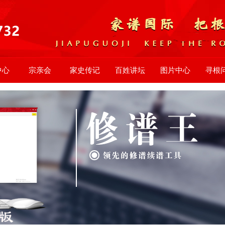
中心
宗亲会
家史传记
百姓讲坛
图片中心
寻根