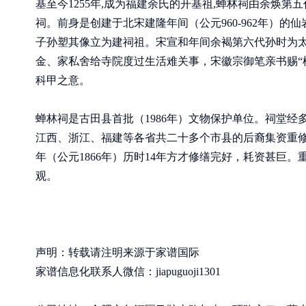
基至今1255年,成为福建余氏的开基祖,蝉林祠由余焕第
祠。前身是创建于北宋建隆年间（公元960-962年）的
子孙塑其像立为建祠祖。宋宣和年间余褐第六代孙时为
金、家私舍给寺院度过生活难关事，宋徽宗御笔亲书赐“
科甲之意。
蝉林祠是古田县首批（1986年）文物保护单位。祠堂
江西、浙江、福建等各省共二十多个市县的后裔集资重修
年（公元1866年）历时14年方才修缮完好，耗资甚巨。
观。
声明：转载请注明来源于家谱国际
家谱信息化联系人微信：jiapuguoji1301