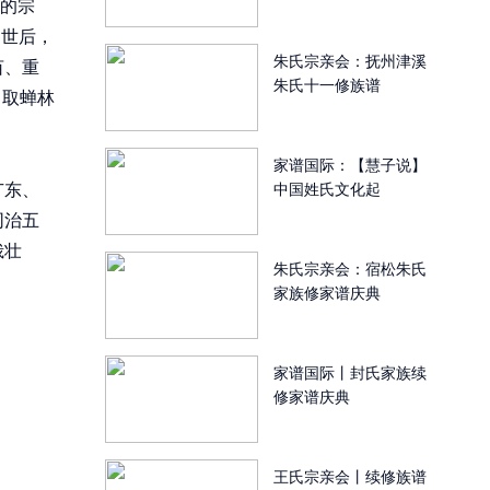
褐的宗
逝世后，
朱氏宗亲会：抚州津溪
亩、重
朱氏十一修族谱
，取蝉林
家谱国际：【慧子说】
广东、
中国姓氏文化起
同治五
峨壮
朱氏宗亲会：宿松朱氏
家族修家谱庆典
家谱国际丨封氏家族续
修家谱庆典
王氏宗亲会丨续修族谱