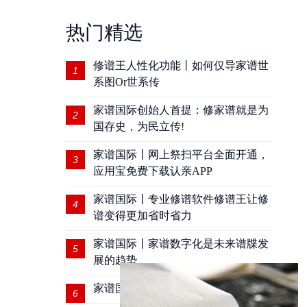
热门精选
修谱王人性化功能丨如何仅导家谱世
1
系图Or世系传
家谱国际创始人首提：修家谱就是为
2
国存史，为民立传!
家谱国际丨网上祭扫平台全面开通，
3
应用宝免费下载认亲APP
家谱国际丨专业修谱软件修谱王让修
4
谱变得更加省时省力
家谱国际丨家谱数字化是未来谱牒发
5
展的趋势
家谱国际受邀实地收集孙氏家谱资料
6