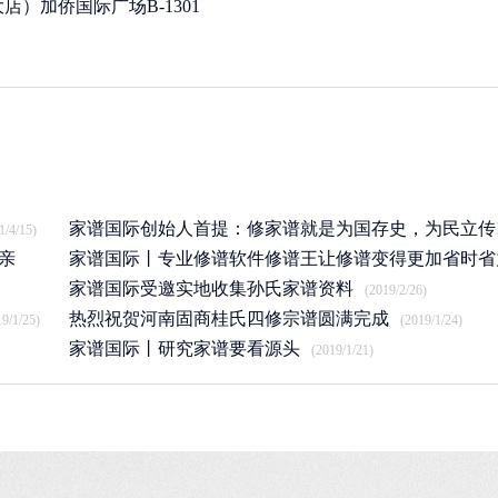
）加侨国际广场B-1301
家谱国际创始人首提：修家谱就是为国存史，为民立传
1/4/15)
亲
家谱国际丨专业修谱软件修谱王让修谱变得更加省时省
(2020/12/22)
家谱国际受邀实地收集孙氏家谱资料
(2019/7/17)
(2019/2/26)
热烈祝贺河南固商桂氏四修宗谱圆满完成
19/1/25)
(2019/1/24)
家谱国际丨研究家谱要看源头
(2019/1/21)