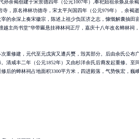
五代孙余褐创建于宋景德四年（公元1007年）,奉祀始祖余焕及余
仙岩寺，原名禅林功德寺，宋太平兴国四年（公元979年），余褐
太宰的余深上奏宋徽宗，陈述上祖少负匡济之志，慷慨解囊抽田
檀越主尚书堂”华带匾悬挂禅林祠正厅，嘉庆十八年改名蝉林祠
经多次重修建，元代至元戊寅又遭兵燹，毁其部分。后由余氏公布
。清咸丰二年（公元1852年）又由杉洋余氏后裔发起重修。至
重修后的蝉林祠占地面积3300平方米，四进殿落，气势恢宏，巍