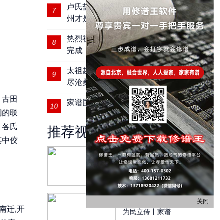
卢氏盐商卢绍绪后人开启寻根之旅 扬
7
州才是我的家
热烈祝贺河南固商桂氏四修宗谱圆满
8
完成
太祖赵匡胤后裔｜肥东县赵氏宗祠历
9
尽沧桑
，古田
家谱国际丨研究家谱要看源头
10
间的联
，各氏
推荐视频
其中佼
家谱国际丨2018年万宁
市沈氏家族祭祖
家谱国际丨为国存史，
关闭
南迁,开
为民立传丨家谱