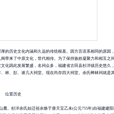
深厚的历史文化内涵和久远的传统根基。因方言语系相同的原因
迁入闽带来了中原文化，世代相传。为了保持族姓凝聚力和相互之
堂文化因此发展繁盛，名祠众多，福建省古田县杉洋镇历史悠久
李、林、彭、谢几大祠堂。现在尚存四大祠堂。余氏蝉林祠就是
位置历史
麓。杉洋余氏始迁祖余焕于唐天宝乙未(公元755年)自福建建阳