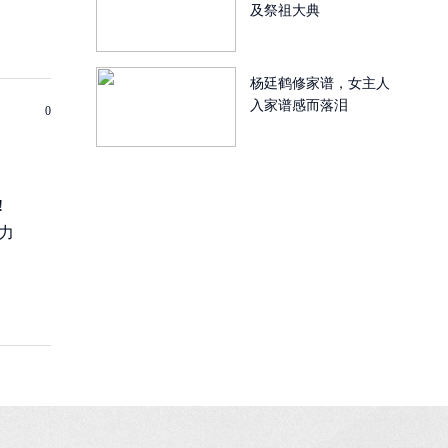
及祭祖大典
杨廷鹤修家谱，女主人
入家谱感而落泪
0
!
力