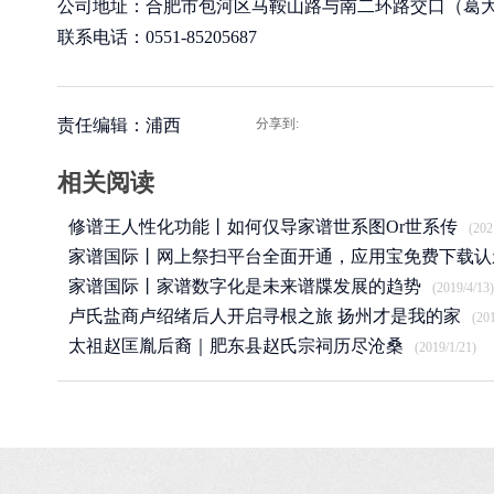
公司地址：合肥市包河区马鞍山路与南二环路交口（葛大店
联系电话：0551-85205687
责任编辑：浦西
分享到:
相关阅读
修谱王人性化功能丨如何仅导家谱世系图Or世系传
(202
家谱国际丨网上祭扫平台全面开通，应用宝免费下载认
APP
家谱国际丨家谱数字化是未来谱牒发展的趋势
(2020/3/25)
(2019/4/13)
卢氏盐商卢绍绪后人开启寻根之旅 扬州才是我的家
(20
太祖赵匡胤后裔｜肥东县赵氏宗祠历尽沧桑
(2019/1/21)