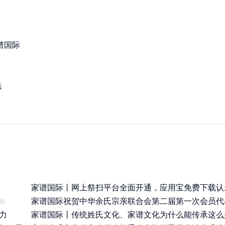
谱国际
际
家谱国际丨网上祭扫平台全面开通，应用宝免费下载认
APP
家谱国际祝贺中华余氏宗亲联合会第二届第一次会员代
8)
(2020/3/25)
力
圆满举
家谱国际丨传统姓氏文化、家谱文化为什么能传承这么
(2019/7/19)