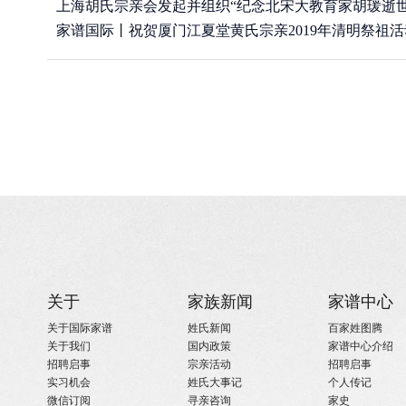
上海胡氏宗亲会发起并组织“纪念北宋大教育家胡瑗逝世
(2019/7/17)
年”
家谱国际丨祝贺厦门江夏堂黄氏宗亲2019年清明祭祖
(2019/4/27)
举行！
(2019/4/13)
关于
家族新闻
家谱中心
关于国际家谱
姓氏新闻
百家姓图腾
关于我们
国内政策
家谱中心介绍
招聘启事
宗亲活动
招聘启事
实习机会
姓氏大事记
个人传记
微信订阅
寻亲咨询
家史