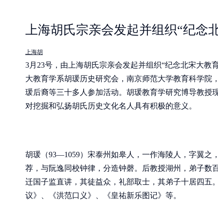
上海胡氏宗亲会发起并组织“纪念北
上海胡
3月23号，由上海胡氏宗亲会发起并组织“纪念北宋大教
大教育学系胡瑗历史研究会，南京师范大学教育科学院
瑗后裔等三十多人参加活动。胡瑗教育学研究博导教授
对挖掘和弘扬胡氏历史文化名人具有积极的意义。
胡瑗（93—1059）宋泰州如皋人，一作海陵人，字翼
荐，与阮逸同校钟律，分造钟磬。后教授湖州，弟子数
迁国子监直讲，其徒益众，礼部取士，其弟子十居四五
议》、《洪范口义》、《皇祐新乐图记》等。