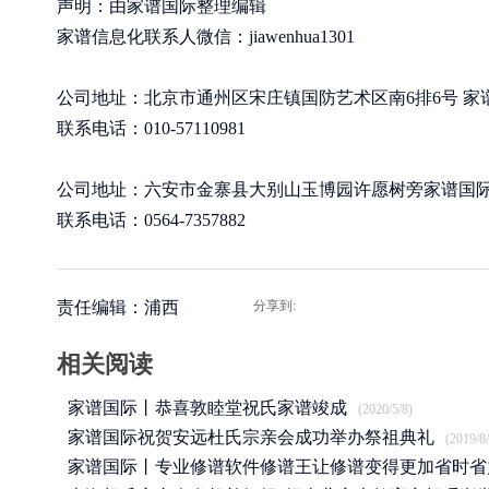
声明：由家谱国际整理编辑
家谱信息化联系人微信：jiawenhua1301
公司地址：北京市通州区宋庄镇国防艺术区南6排6号 家
联系电话：010-57110981
公司地址：六安市金寨县大别山玉博园许愿树旁家谱国
联系电话：0564-7357882
责任编辑：浦西
分享到:
相关阅读
家谱国际丨恭喜敦睦堂祝氏家谱竣成
(2020/5/8)
家谱国际祝贺安远杜氏宗亲会成功举办祭祖典礼
(2019/8/
家谱国际丨专业修谱软件修谱王让修谱变得更加省时省