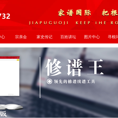
中心
宗亲会
家史传记
百姓讲坛
图片中心
寻根