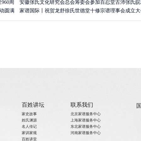
960周
安徽张氏文化研究会总会筹委会参加百忍堂古沛张氏皖
(2019/6/21)
活动圆满
李集分
家谱国际丨祝贺龙舒徐氏世德堂十修宗谱理事会成立大
(2019/4/26)
召开
(2019/4/9)
百姓讲坛
联系我们
家史故事
北京家谱服务中心
姓氏渊源
上海家谱服务中心
名人传记
东北家谱服务中心
家训家规
河南家谱服务中心
百姓讲堂