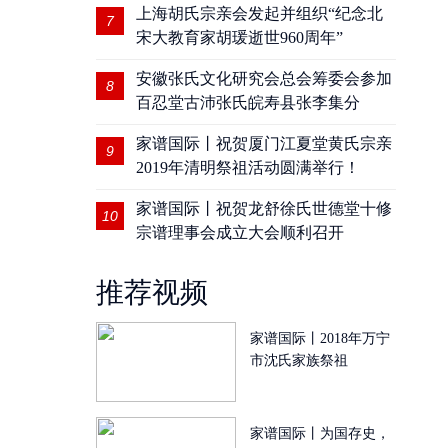
上海胡氏宗亲会发起并组织“纪念北
7
宋大教育家胡瑗逝世960周年”
安徽张氏文化研究会总会筹委会参加
8
百忍堂古沛张氏皖寿县张李集分
家谱国际丨祝贺厦门江夏堂黄氏宗亲
9
2019年清明祭祖活动圆满举行！
家谱国际丨祝贺龙舒徐氏世德堂十修
10
宗谱理事会成立大会顺利召开
推荐视频
家谱国际丨2018年万宁
市沈氏家族祭祖
家谱国际丨为国存史，