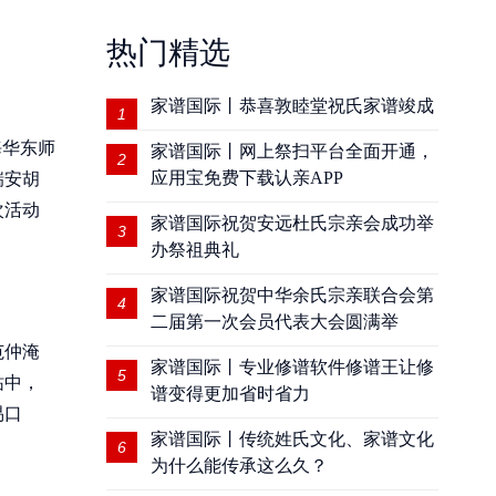
热门精选
家谱国际丨恭喜敦睦堂祝氏家谱竣成
1
海华东师
家谱国际丨网上祭扫平台全面开通，
2
应用宝免费下载认亲APP
瑞安胡
次活动
家谱国际祝贺安远杜氏宗亲会成功举
3
办祭祖典礼
家谱国际祝贺中华余氏宗亲联合会第
4
二届第一次会员代表大会圆满举
范仲淹
家谱国际丨专业修谱软件修谱王让修
5
祐中，
谱变得更加省时省力
易口
家谱国际丨传统姓氏文化、家谱文化
6
为什么能传承这么久？