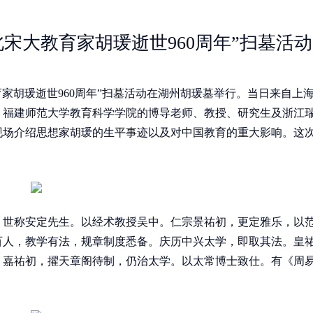
宋大教育家胡瑗逝世960周年”扫墓活动
育家胡瑗逝世960周年”扫墓活动在湖州胡瑗墓举行。当日来自上
，福建师范大学教育科学学院的博导老师、教授、研究生及浙江
现场介绍思想家胡瑗的生平事迹以及对中国教育的重大影响。这
之，世称安定先生。以经术教授吴中。仁宗景祐初，更定雅乐，以
百人，教学有法，规章制度悉备。庆历中兴太学，即取其法。皇
。嘉祐初，擢天章阁待制，仍治太学。以太常博士致仕。有《周