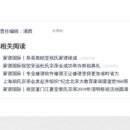
责任编辑：浦西
分享到:
相关阅读
家谱国际丨恭喜敦睦堂祝氏家谱竣成
(2020/5/8)
家谱国际祝贺安远杜氏宗亲会成功举办祭祖典礼
(2019/8/8)
家谱国际丨专业修谱软件修谱王让修谱变得更加省时省力
上海胡氏宗亲会发起并组织“纪念北宋大教育家胡瑗逝世960周
(2019/7/17)
年”
家谱国际丨祝贺厦门江夏堂黄氏宗亲2019年清明祭祖活动圆满
(2019/4/27)
举行！
(2019/4/13)