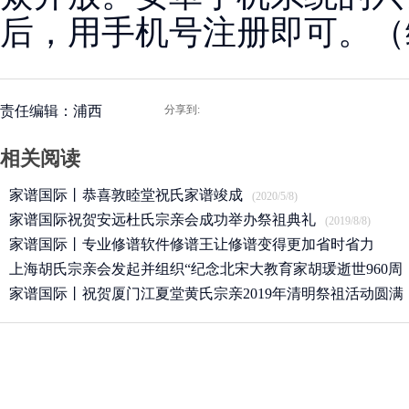
后，用手机号注册即可。（
责任编辑：浦西
分享到:
相关阅读
家谱国际丨恭喜敦睦堂祝氏家谱竣成
(2020/5/8)
家谱国际祝贺安远杜氏宗亲会成功举办祭祖典礼
(2019/8/8)
家谱国际丨专业修谱软件修谱王让修谱变得更加省时省力
上海胡氏宗亲会发起并组织“纪念北宋大教育家胡瑗逝世960周
(2019/7/17)
年”
家谱国际丨祝贺厦门江夏堂黄氏宗亲2019年清明祭祖活动圆满
(2019/4/27)
举行！
(2019/4/13)