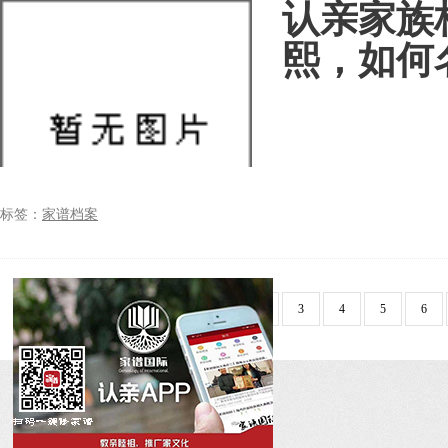
认亲家族
熙，如何
标签：
家谱档案
首页
上10页
1
2
3
4
5
6