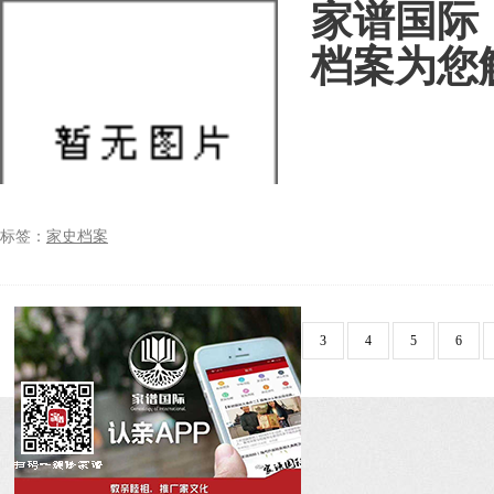
家谱国际
档案为您
标签：
家史档案
首页
上一页
上10页
2
3
4
5
6