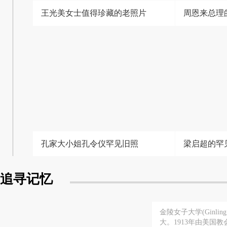
王光美女士值得珍藏的老照片
周恩来总理
孔家大小姐孔令仪罕见旧照
梁启超的罕
追寻记忆
金陵女子大学(Ginling
大。1913年由美国