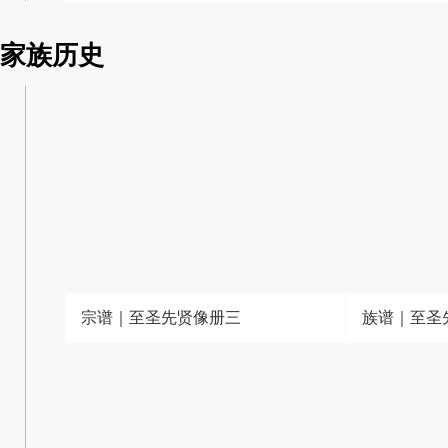
家族历史
宗谱｜至圣先贤像册三
族谱｜至圣