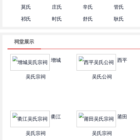
莫氏
庄氏
辛氏
管氏
祁氏
时氏
舒氏
耿氏
祠堂展示
增城
西平
吴氏宗祠
吴氏公祠
衢江
莆田
吴氏宗祠
吴氏宗祠